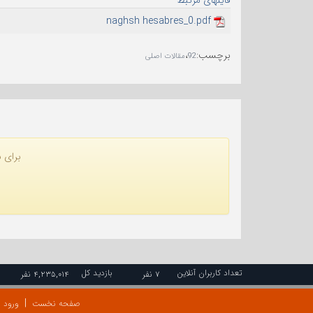
naghsh hesabres_0.pdf
برچسب
:
،
92
مقالات اصلی
برای ن
تعداد کاربران آنلاین
بازدید کل
۷ نفر
۴,۲۳۵,۰۱۴ نفر
صفحه نخست
ورود