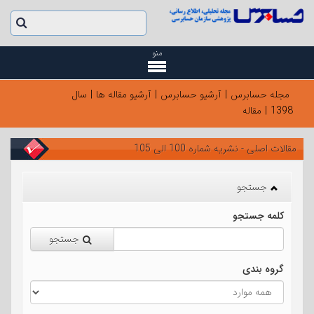
منو
مجله حسابرس
|
آرشیو حسابرس
|
آرشیو مقاله ها
|
سال
1398
|
مقاله
مقالات اصلی - نشریه شماره 100 الی 105
جستجو
کلمه جستجو
جستجو
گروه بندی