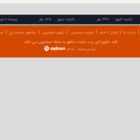
بازدید امروز
بازدید دیروز
پربیننده تری
۳۶۴ نفر
۸۲۵ نفر
درباره ما
فراتر از اخبار
نشریه حسابرس
آرشیو حسابرس
مشاهیر حسابداری
مرا
کلیه حقوق این وب سایت متعلق به مجله حسابرس می باشد.
طراحی سایت
:
رادکام
radcom