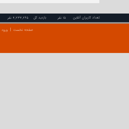
تعداد کاربران آنلاین
بازدید کل
۱۵ نفر
۴,۲۳۴,۲۶۵ نفر
صفحه نخست
ورود