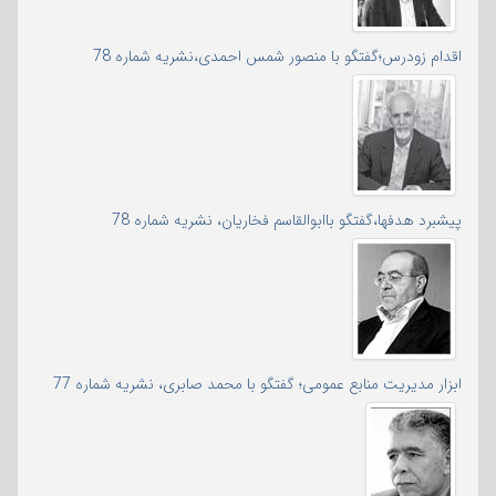
اقدام زودرس؛گفتگو با منصور شمس احمدی،نشریه شماره 78
پیشبرد هدفها،گفتگو باابوالقاسم فخاریان، نشریه شماره 78
ابزار مدیریت منابع عمومی؛ گفتگو با محمد صابری، نشریه شماره 77