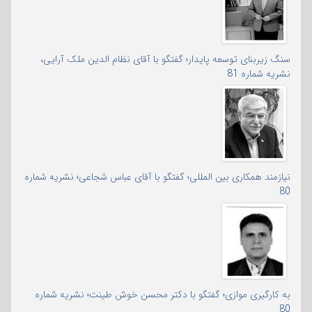
سنگ زیربنای توسعه پایدار؛ گفتگو با آقای نظام الدین ملک آرایی،
نشریه شماره 81
نیازمند همکاری بین المللی؛ گفتگو با آقای عباس شجاعی؛ نشریه شماره
80
به کارگیری موازی؛ گفتگو با دکتر محسن خوش طینت؛ نشریه شماره
80