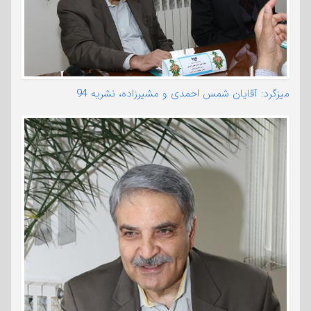
میزگرد: آقایان شمس احمدی و مشیرزاده، نشریه 94