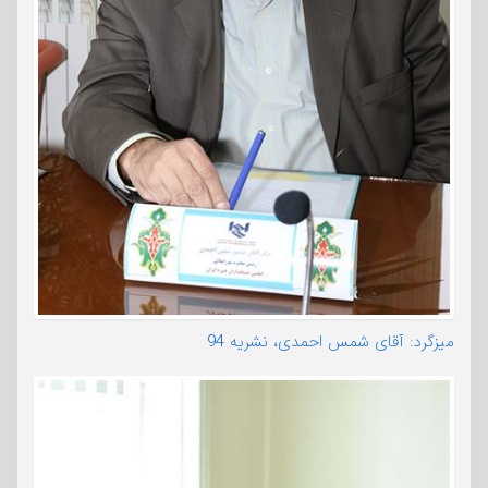
میزگرد: آقای شمس احمدی، نشریه 94