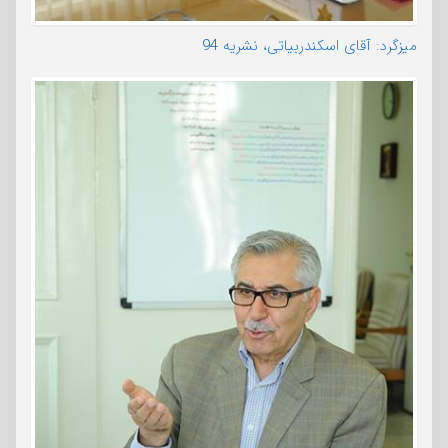
میزگرد: آقای اسکندربیاتی، نشریه 94